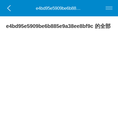
e4bd95e5909be6b885e9a38ee8bf9c
e4bd95e5909be6b885e9a38ee8bf9c 的全部
0部小说