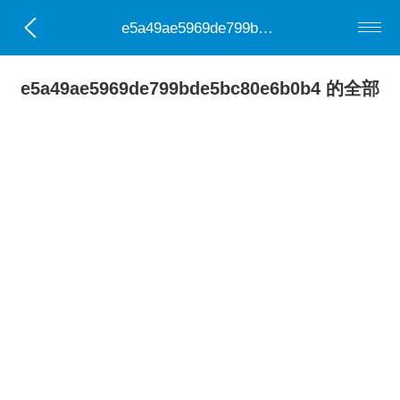
e5a49ae5969de799bde5bc80e6b0b4
e5a49ae5969de799bde5bc80e6b0b4 的全部
0部小说