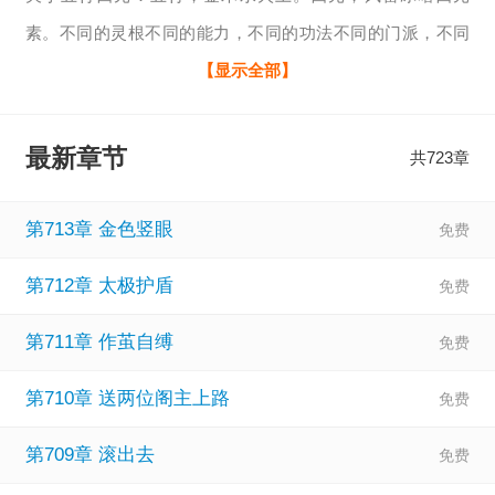
素。不同的灵根不同的能力，不同的功法不同的门派，不同
的人生不同的道路，唯有修炼成仙目标相同。特殊灵根、稀
【显示全部】
有功法、强大法宝、嗜血妖兽等等，一切尽在这部五行四元
修仙传。
最新章节
共723章
第713章 金色竖眼
第712章 太极护盾
第711章 作茧自缚
第710章 送两位阁主上路
第709章 滚出去