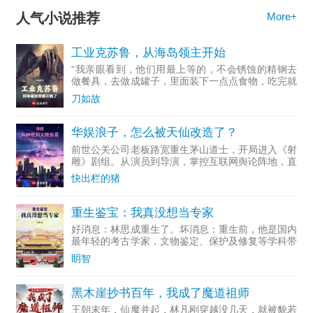
人气小说推荐
More+
工业克苏鲁，从海岛领主开始
“我亲眼看到，他们用最上等的，不会锈蚀的精钢去
做餐具，去做成罐子，里面装下一点点食物，吃完就
随手扔掉...
刀如故
华娱浪子，怎么被天仙改造了？
前世公关公司老板路宽重生茅山道士，开局进入《射
雕》剧组。从演员到导演，掌控互联网舆论阵地，直
至成为资...
快出栏的猪
重生鉴宝：我真没想当专家
好消息：林思成重生了。坏消息：重生前，他是国内
最年轻的考古学家，文物鉴定、保护及修复等学科带
头人。多...
眀智
黑木崖抄书百年，我成了魔道祖师
王朝末年，仙魔并起，林凡刚穿越没几天，就被貌若