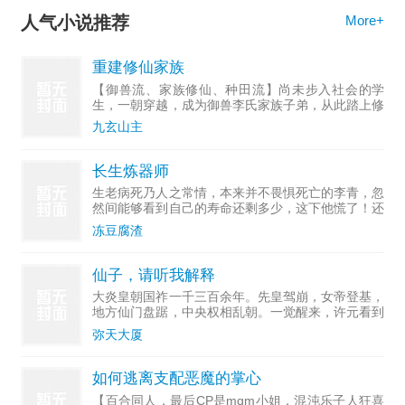
人气小说推荐
More+
重建修仙家族
【御兽流、家族修仙、种田流】尚未步入社会的学
生，一朝穿越，成为御兽李氏家族子弟，从此踏上修
行之路。故事，从李家被迫离开祖地开始。
九玄山主
长生炼器师
生老病死乃人之常情，本来并不畏惧死亡的李青，忽
然间能够看到自己的寿命还剩多少，这下他慌了！还
好我炼器就能获得寿元，那就先活他个几万年再说！
冻豆腐渣
【成功炼制凡品兵器：精铁战戈，奖励寿元五个
月！】【成功炼制极品
仙子，请听我解释
大炎皇朝国祚一千三百余年。先皇驾崩，女帝登基，
地方仙门盘踞，中央权相乱朝。一觉醒来，许元看到
了深山的雨夜破庙，看到了诡异的断臂石佛，以及，
弥天大厦
那位篝火旁面色清冷的黑衣女子。他成了最终BOSS
第三子，身世清
如何逃离支配恶魔的掌心
【百合同人，最后CP是mqm小姐，混沌乐子人狂喜