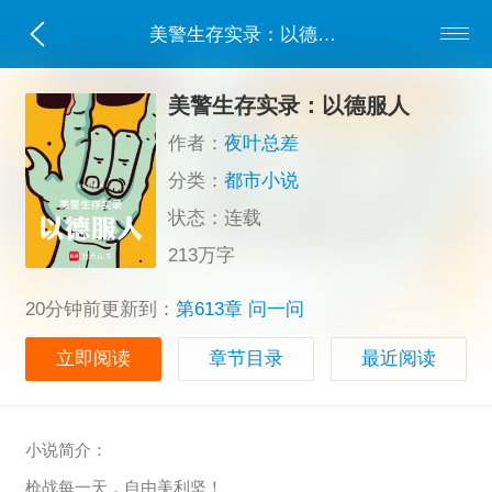
美警生存实录：以德服人
美警生存实录：以德服人
作者：
夜叶总差
分类：
都市小说
状态：连载
213万字
20分钟前更新到：
第613章 问一问
立即阅读
章节目录
最近阅读
小说简介：
枪战每一天，自由美利坚！