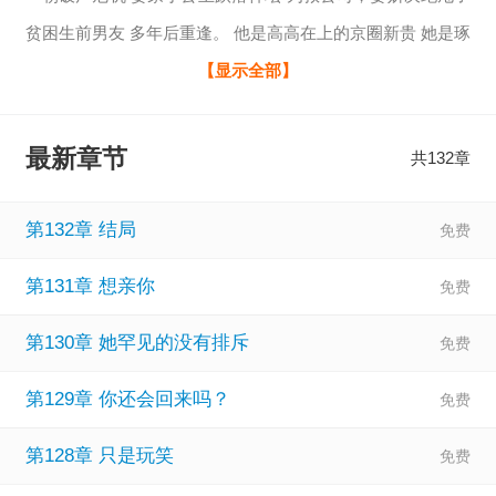
贫困生前男友 多年后重逢。 他是高高在上的京圈新贵 她是琢
磨着嫁给傻子来获取资金的落魄小姐 他掐住她的下颌笑的淡
【显示全部】
漠，毫不犹豫斩断她的所有退路。 “我只想看看姜大小姐能为
了钱卑微到什么地步？” “我要你，求我。”
最新章节
共132章
第132章 结局
第131章 想亲你
第130章 她罕见的没有排斥
第129章 你还会回来吗？
第128章 只是玩笑