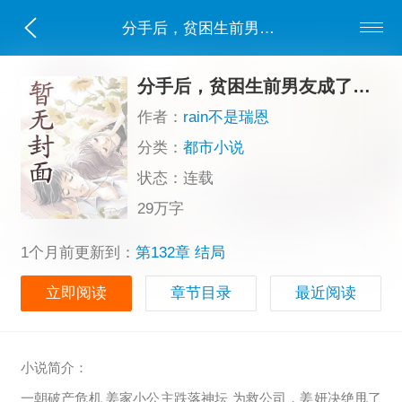
分手后，贫困生前男友成了京圈新贵
分手后，贫困生前男友成了京圈新贵
作者：
rain不是瑞恩
分类：
都市小说
状态：连载
29万字
1个月前更新到：
第132章 结局
立即阅读
章节目录
最近阅读
小说简介：
一朝破产危机 姜家小公主跌落神坛 为救公司，姜妍决绝甩了