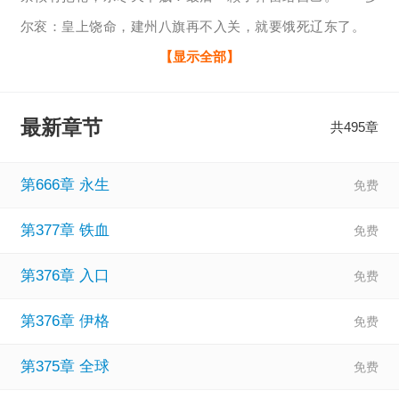
尔衮：皇上饶命，建州八旗再不入关，就要饿死辽东了。
吴三桂:臣不知陈圆圆乃皇上挚爱，臣该死。太阳王路易十
【显示全部】
四：上帝作证，我是无辜的····· “那不是理由！”朱由检熄
灭雪茄，扣动鲁格尔左轮手枪扳机。 吴越与鹤群：22634
最新章节
共495章
2842，喜欢先秦，五代，明清历史的朋友可进来聊聊。
相关：
崇祯有把枪txt下载棉花糖
、
崇祯有把枪小说
、
崇祯有
第666章 永生
把枪梦吴越
、
崇祯有把枪 免费阅读
、
崇祯有把枪百度
、
崇祯
第377章 铁血
有把枪 梦吴越书评
、
崇祯有把枪女主
、
崇祯有把枪小说txt下
载
、
崇祯有把枪txt全文免费下载
、
崇祯有把枪TXT免费下
第376章 入口
载
、
第376章 伊格
第375章 全球