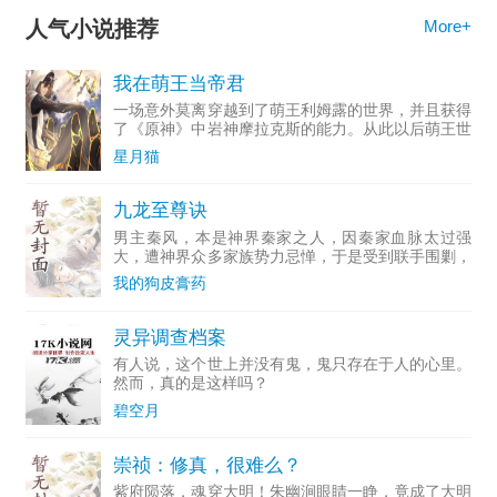
人气小说推荐
More+
我在萌王当帝君
一场意外莫离穿越到了萌王利姆露的世界，并且获得
了《原神》中岩神摩拉克斯的能力。从此以后萌王世
界多了一位挥挥手就可以招呼天星的恐怖存在。原初
星月猫
之红：“我本以为我的对手只有星王龙，想不到还有
他。”暴风龙：“
九龙至尊诀
男主秦风，本是神界秦家之人，因秦家血脉太过强
大，遭神界众多家族势力忌惮，于是受到联手围剿，
秦家崩裂，一夜之间死伤无数。秦风身为秦家神子，
我的狗皮膏药
则是在家族神宝（通灵神玉)的保护下，得此保命，
从神界坠落东土大陆
灵异调查档案
有人说，这个世上并没有鬼，鬼只存在于人的心里。
然而，真的是这样吗？
碧空月
崇祯：修真，很难么？
紫府陨落，魂穿大明！朱幽涧眼睛一睁，竟成了大明